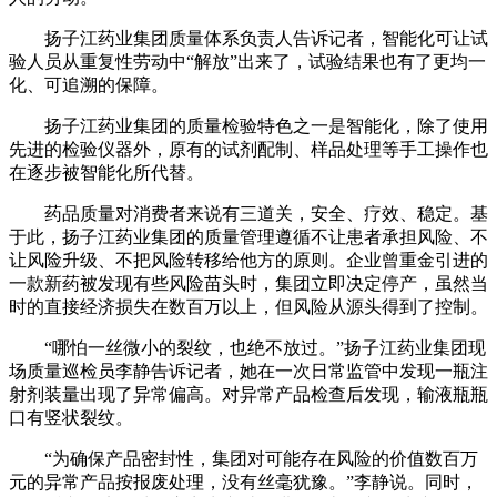
扬子江药业集团质量体系负责人告诉记者，智能化可让试
验人员从重复性劳动中“解放”出来了，试验结果也有了更均一
化、可追溯的保障。
扬子江药业集团的质量检验特色之一是智能化，除了使用
先进的检验仪器外，原有的试剂配制、样品处理等手工操作也
在逐步被智能化所代替。
药品质量对消费者来说有三道关，安全、疗效、稳定。基
于此，扬子江药业集团的质量管理遵循不让患者承担风险、不
让风险升级、不把风险转移给他方的原则。企业曾重金引进的
一款新药被发现有些风险苗头时，集团立即决定停产，虽然当
时的直接经济损失在数百万以上，但风险从源头得到了控制。
“哪怕一丝微小的裂纹，也绝不放过。”扬子江药业集团现
场质量巡检员李静告诉记者，她在一次日常监管中发现一瓶注
射剂装量出现了异常偏高。对异常产品检查后发现，输液瓶瓶
口有竖状裂纹。
“为确保产品密封性，集团对可能存在风险的价值数百万
元的异常产品按报废处理，没有丝毫犹豫。”李静说。同时，