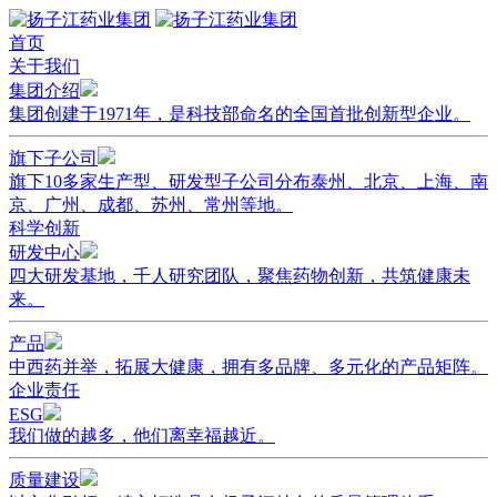
首页
关于我们
集团介绍
集团创建于1971年，是科技部命名的全国首批创新型企业。
旗下子公司
旗下10多家生产型、研发型子公司分布泰州、北京、上海、南
京、广州、成都、苏州、常州等地。
科学创新
研发中心
四大研发基地，千人研究团队，聚焦药物创新，共筑健康未
来。
产品
中西药并举，拓展大健康，拥有多品牌、多元化的产品矩阵。
企业责任
ESG
我们做的越多，他们离幸福越近。
质量建设