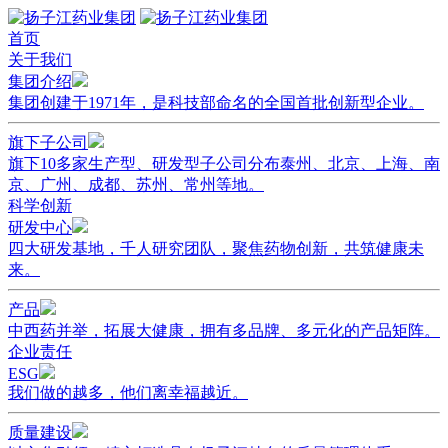
首页
关于我们
集团介绍
集团创建于1971年，是科技部命名的全国首批创新型企业。
旗下子公司
旗下10多家生产型、研发型子公司分布泰州、北京、上海、南
京、广州、成都、苏州、常州等地。
科学创新
研发中心
四大研发基地，千人研究团队，聚焦药物创新，共筑健康未
来。
产品
中西药并举，拓展大健康，拥有多品牌、多元化的产品矩阵。
企业责任
ESG
我们做的越多，他们离幸福越近。
质量建设