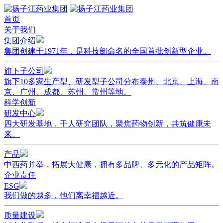
首页
关于我们
集团介绍
集团创建于1971年，是科技部命名的全国首批创新型企业。
旗下子公司
旗下10多家生产型、研发型子公司分布泰州、北京、上海、南
京、广州、成都、苏州、常州等地。
科学创新
研发中心
四大研发基地，千人研究团队，聚焦药物创新，共筑健康未
来。
产品
中西药并举，拓展大健康，拥有多品牌、多元化的产品矩阵。
企业责任
ESG
我们做的越多，他们离幸福越近。
质量建设