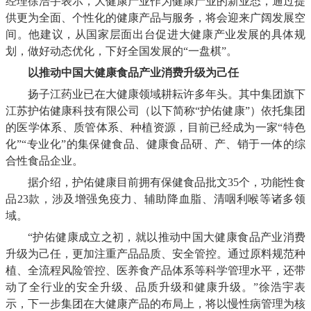
经理徐浩宇表示，大健康产业作为健康产业的新业态，通过提
供更为全面、个性化的健康产品与服务，将会迎来广阔发展空
间。他建议，从国家层面出台促进大健康产业发展的具体规
划，做好动态优化，下好全国发展的“一盘棋”。
以推动中国大健康食品产业消费升级为己任
扬子江药业已在大健康领域耕耘许多年头。其中集团旗下
江苏护佑健康科技有限公司（以下简称
“护佑健康”）依托集团
的医学体系、质管体系、种植资源，目前已经成为一家“特色
化”“专业化”的集保健食品、健康食品研、产、销于一体的综
合性食品企业。
据介绍，护佑健康目前拥有保健食品批文
35个，功能性食
品23款，涉及增强免疫力、辅助降血脂、清咽利喉等诸多领
域。
“护佑健康成立之初，就以推动中国大健康食品产业消费
升级为己任，更加注重产品品质、安全管控。通过原料规范种
植、全流程风险管控、医养食产品体系等科学管理水平，还带
动了全行业的安全升级、品质升级和健康升级。”徐浩宇表
示，下一步集团在大健康产品的布局上，将以慢性病管理为核