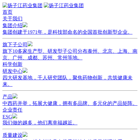
首页
关于我们
集团介绍
集团创建于1971年，是科技部命名的全国首批创新型企业。
旗下子公司
旗下10多家生产型、研发型子公司分布泰州、北京、上海、南
京、广州、成都、苏州、常州等地。
科学创新
研发中心
四大研发基地，千人研究团队，聚焦药物创新，共筑健康未
来。
产品
中西药并举，拓展大健康，拥有多品牌、多元化的产品矩阵。
企业责任
ESG
我们做的越多，他们离幸福越近。
质量建设