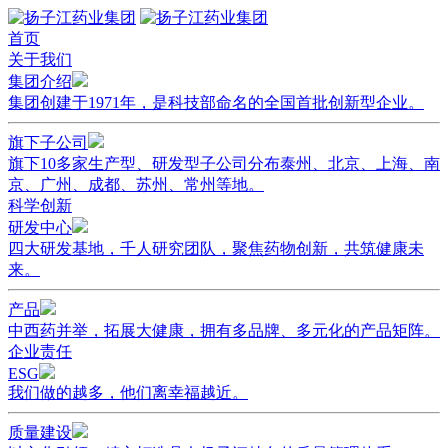
首页
关于我们
集团介绍
集团创建于1971年，是科技部命名的全国首批创新型企业。
旗下子公司
旗下10多家生产型、研发型子公司分布泰州、北京、上海、南
京、广州、成都、苏州、常州等地。
科学创新
研发中心
四大研发基地，千人研究团队，聚焦药物创新，共筑健康未
来。
产品
中西药并举，拓展大健康，拥有多品牌、多元化的产品矩阵。
企业责任
ESG
我们做的越多，他们离幸福越近。
质量建设