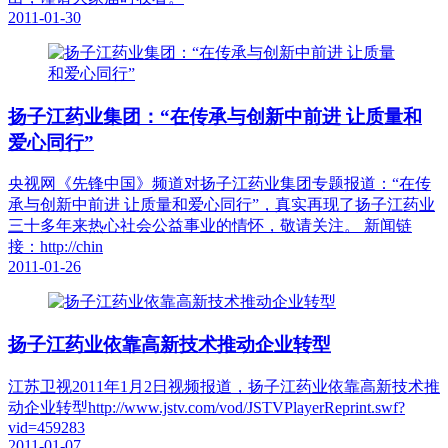
2011-01-30
扬子江药业集团：“在传承与创新中前进 让质量和
爱心同行”
央视网《先锋中国》频道对扬子江药业集团专题报道：“在传
承与创新中前进 让质量和爱心同行”，真实再现了扬子江药业
三十多年来热心社会公益事业的情怀，敬请关注。 新闻链
接：http://chin
2011-01-26
扬子江药业依靠高新技术推动企业转型
江苏卫视2011年1月2日视频报道，扬子江药业依靠高新技术推
动企业转型http://www.jstv.com/vod/JSTVPlayerReprint.swf?
vid=459283
2011-01-07