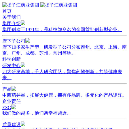
首页
关于我们
集团介绍
集团创建于1971年，是科技部命名的全国首批创新型企业。
旗下子公司
旗下10多家生产型、研发型子公司分布泰州、北京、上海、南
京、广州、成都、苏州、常州等地。
科学创新
研发中心
四大研发基地，千人研究团队，聚焦药物创新，共筑健康未
来。
产品
中西药并举，拓展大健康，拥有多品牌、多元化的产品矩阵。
企业责任
ESG
我们做的越多，他们离幸福越近。
质量建设