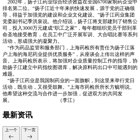
2002年，扬子江药业综合经济效益在全国6700家制药企业中
排名第二位。“扬子江近十年来的快速发展，源于党的正确领
导，得益于加强党的建设和企业文化建设。”扬子江药业集团
党委副书记季洪泉说。他介绍说，扬子江将支部建到了销售公
司，投入3000万元建成“职工之家”，每年都组织党员干部到革
命圣地接受教育，在员工中广泛开展军训、大合唱比赛等系列
活动，形成强大的凝聚力。
“作为药品监管和服务部门，上海药检所有责任为扬子江落
户上海的海尼药业提供优质服务”，从座谈会上传出这样的声
音。上海药检所表示，将加强对企业质量控制工作的指导，协
助扬子江建立中药指纹图谱库，解决原料药出口中可能遇到的
难题。
“扬子江药业是我国制药业的一面旗帜，到这里来举行党日
活动，既生动，又很受鼓舞。”上海市药检所所长方毓明说。
他希望这种交流与合作进一步加强，促进双方的共同发
展。 （李江）
最新资讯
上一个
下一页