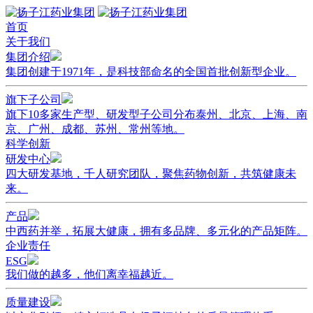
首页
关于我们
集团介绍
集团创建于1971年，是科技部命名的全国首批创新型企业。
旗下子公司
旗下10多家生产型、研发型子公司分布泰州、北京、上海、南
京、广州、成都、苏州、常州等地。
科学创新
研发中心
四大研发基地，千人研究团队，聚焦药物创新，共筑健康未
来。
产品
中西药并举，拓展大健康，拥有多品牌、多元化的产品矩阵。
企业责任
ESG
我们做的越多，他们离幸福越近。
质量建设