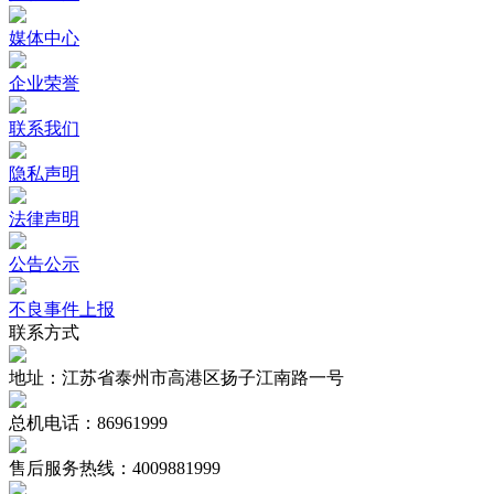
媒体中心
企业荣誉
联系我们
隐私声明
法律声明
公告公示
不良事件上报
联系方式
地址：江苏省泰州市高港区扬子江南路一号
总机电话：86961999
售后服务热线：4009881999