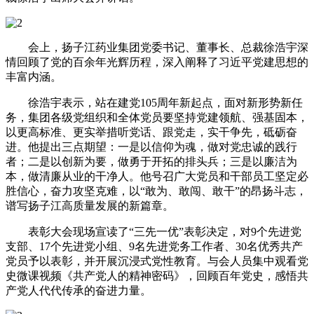
会上，扬子江药业集团党委书记、董事长、总裁徐浩宇深
情回顾了党的百余年光辉历程，深入阐释了习近平党建思想的
丰富内涵。
徐浩宇表示，站在建党105周年新起点，面对新形势新任
务，集团各级党组织和全体党员要坚持党建领航、强基固本，
以更高标准、更实举措听党话、跟党走，实干争先，砥砺奋
进。他提出三点期望：一是以信仰为魂，做对党忠诚的践行
者；二是以创新为要，做勇于开拓的排头兵；三是以廉洁为
本，做清廉从业的干净人。他号召广大党员和干部员工坚定必
胜信心，奋力攻坚克难，以“敢为、敢闯、敢干”的昂扬斗志，
谱写扬子江高质量发展的新篇章。
表彰大会现场宣读了“三先一优”表彰决定，对9个先进党
支部、17个先进党小组、9名先进党务工作者、30名优秀共产
党员予以表彰，并开展沉浸式党性教育。与会人员集中观看党
史微课视频《共产党人的精神密码》，回顾百年党史，感悟共
产党人代代传承的奋进力量。