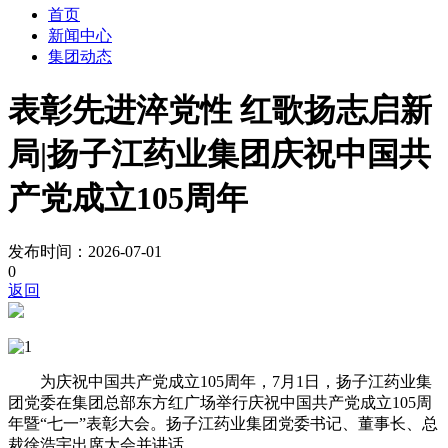
首页
新闻中心
集团动态
表彰先进淬党性 红歌扬志启新
局|扬子江药业集团庆祝中国共
产党成立105周年
发布时间：2026-07-01
0
返回
为庆祝中国共产党成立105周年，7月1日，扬子江药业集
团党委在集团总部东方红广场举行庆祝中国共产党成立105周
年暨“七一”表彰大会。扬子江药业集团党委书记、董事长、总
裁徐浩宇出席大会并讲话。