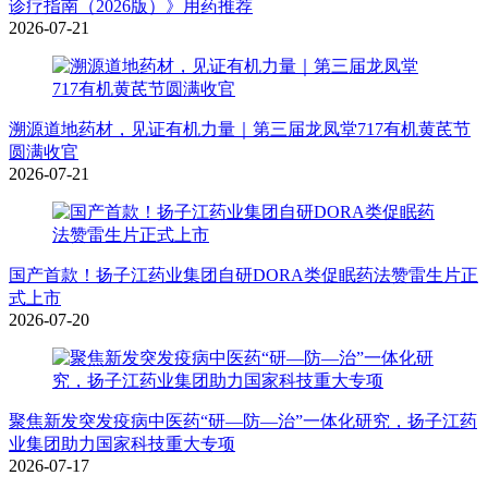
诊疗指南（2026版）》用药推荐
2026-07-21
溯源道地药材，见证有机力量｜第三届龙凤堂717有机黄芪节
圆满收官
2026-07-21
国产首款！扬子江药业集团自研DORA类促眠药法赞雷生片正
式上市
2026-07-20
聚焦新发突发疫病中医药“研—防—治”一体化研究，扬子江药
业集团助力国家科技重大专项
2026-07-17