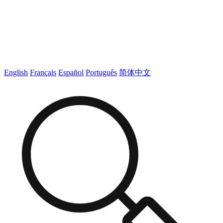
English
Français
Español
Português
简体中文