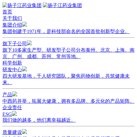
首页
关于我们
集团介绍
集团创建于1971年，是科技部命名的全国首批创新型企业。
旗下子公司
旗下10多家生产型、研发型子公司分布泰州、北京、上海、南
京、广州、成都、苏州、常州等地。
科学创新
研发中心
四大研发基地，千人研究团队，聚焦药物创新，共筑健康未
来。
产品
中西药并举，拓展大健康，拥有多品牌、多元化的产品矩阵。
企业责任
ESG
我们做的越多，他们离幸福越近。
质量建设