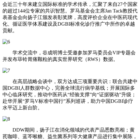
会近三十年来建立国际标准的学术传承，汇聚了来自27个国家
的超过144位专家的共识智慧。罗马基金会主席Jan Tack教授代
表基金会向扬子江颁发表彰奖牌，高度评价企业在中医药现代
化、循证医学体系建设及DGBI标准化诊疗推广中所作的卓越
贡献。
学术交流中，谷成明博士受邀参加罗马委员会VIP专题会
并发布荜铃胃痛颗粒的真实世界研究（RWS）数据。
在高层战略会谈中，双方达成三项重要共识：联合共建中
国DGBI人群数据中心，完善全球流行病学基线；开展国际多
中心临床研究，推动中医药从“经验支撑”向“证据驱动”升级；
赴华开展“罗马V标准中国行”系列巡讲，助力中国DGBI诊疗
水平迈上新台阶。
DDW期间，扬子江在消化领域的代表产品悉数亮相；黄
芪咖啡、蓝芩喉糖、益生菌系列等大健康产品进行集中展陈，