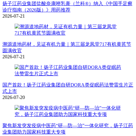
扬子江药业集团盐酸奈康唑乳膏（兰科®）纳入《中国手足癣
诊疗指南（2026版）》用药推荐
2026-07-21
溯源道地药材，见证有机力量｜第三届龙凤堂717有机黄芪节
圆满收官
2026-07-21
国产首款！扬子江药业集团自研DORA类促眠药法赞雷生片正
式上市
2026-07-20
聚焦新发突发疫病中医药“研—防—治”一体化研究，扬子江药
业集团助力国家科技重大专项