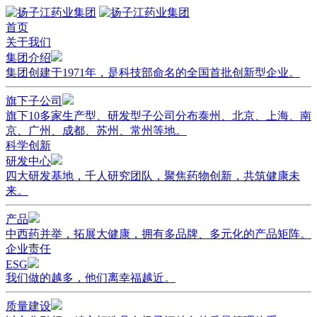
首页
关于我们
集团介绍
集团创建于1971年，是科技部命名的全国首批创新型企业。
旗下子公司
旗下10多家生产型、研发型子公司分布泰州、北京、上海、南
京、广州、成都、苏州、常州等地。
科学创新
研发中心
四大研发基地，千人研究团队，聚焦药物创新，共筑健康未
来。
产品
中西药并举，拓展大健康，拥有多品牌、多元化的产品矩阵。
企业责任
ESG
我们做的越多，他们离幸福越近。
质量建设