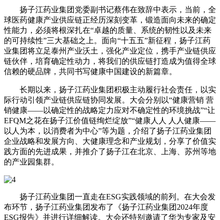
扬子江药业集团党委副书记蔡伟在致辞中表示，当前，全
球医药健康产业供应链正经历深刻变革，锻造面向未来的确定
性能力，必须将根深扎在“卓越的质量、系统的韧性以及未来
的可持续性”三大基础之上。面向“十五五”新征程，扬子江药
业集团将立足泰州产业沃土，强化产业定位，携手产业链供应
链伙伴，培育确定性动力，将我们的供应链打造成为值得全球
信赖的硬品牌，共同书写健康中国建设的新篇章。
长期以来，扬子江药业集团积极主动履行社会责任，以实
际行动引领产业链供应链协同发展。大会分别以“健康营销 营
销健康——以确定性的战略定力应对不确定性的环境挑战”“让
EFQM之花在扬子江价值链绚烂绽放”“健康人人 人人健康——
以人为本，以消费者为中心”等为题，介绍了扬子江药业集团
企业战略和发展方向、大健康理念和产业规划，分享了价值实
践方面的先进成果，并推介了扬子江在北京、上海、苏州等地
的产业园集群。
扬子江药业集团一直走在ESG实践领域的前列。在大会发
布环节，扬子江药业集团发布了《扬子江药业集团2024年度
ESG报告》并进行详细解读。大会还特别邀请了华为专家及安