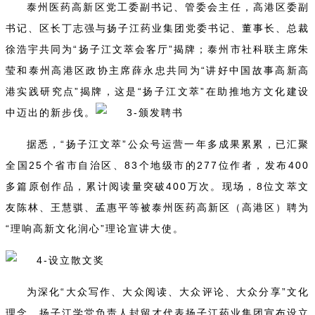
泰州医药高新区党工委副书记、管委会主任，高港区委副
书记、区长丁志强与扬子江药业集团党委书记、董事长、总裁
徐浩宇共同为“扬子江文萃会客厅”揭牌；泰州市社科联主席朱
莹和泰州高港区政协主席薛永忠共同为“讲好中国故事高新高
港实践研究点”揭牌，这是“扬子江文萃”在助推地方文化建设
中迈出的新步伐。
据悉，“扬子江文萃”公众号运营一年多成果累累，已汇聚
全国25个省市自治区、83个地级市的277位作者，发布400
多篇原创作品，累计阅读量突破400万次。现场，8位文萃文
友陈林、王慧骐、孟惠平等被泰州医药高新区（高港区）聘为
“理响高新文化润心”理论宣讲大使。
为深化“大众写作、大众阅读、大众评论、大众分享”文化
理念，扬子江学堂负责人封留才代表扬子江药业集团宣布设立