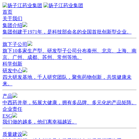
首页
关于我们
集团介绍
集团创建于1971年，是科技部命名的全国首批创新型企业。
旗下子公司
旗下10多家生产型、研发型子公司分布泰州、北京、上海、南
京、广州、成都、苏州、常州等地。
科学创新
研发中心
四大研发基地，千人研究团队，聚焦药物创新，共筑健康未
来。
产品
中西药并举，拓展大健康，拥有多品牌、多元化的产品矩阵。
企业责任
ESG
我们做的越多，他们离幸福越近。
质量建设