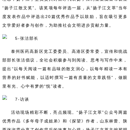
“扬子江散文奖”。该奖项每年评选一届，从“扬子江文萃”当年
度发表作品中评选出20篇优秀作品予以鼓励，旨在吸引更多
文学爱好者参与创作，为助推社会文明进步贡献力量。
泰州医药高新区党工委委员、高港区委常委，宣传和统战
部部长张洁倡议，全社会积极参与到阅读、思考与写作中来，
提出“以每天阅读一篇有品味的散文润心，以每年精读一本有
营养的好书赋能，以适时撰写一篇有质量的文章践悟”，做眼
里有光、心中有梦的“悦”读者。
活动现场精彩不断，亮点频现。“扬子江文萃”公众号两篇
优秀作品《多年母子成姐弟》和《探望》作者，山东林蕾、陕
西张淑霞分享了创作背后的故事与心得；扬子江文萃主编翟明