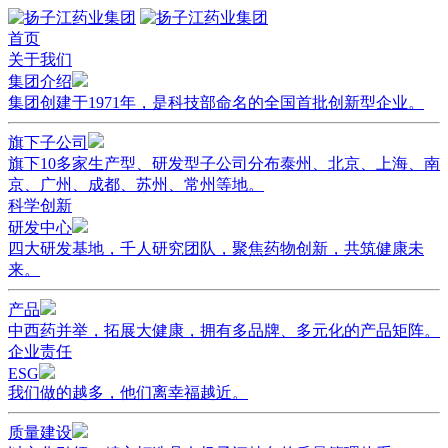
首页
关于我们
集团介绍
集团创建于1971年，是科技部命名的全国首批创新型企业。
旗下子公司
旗下10多家生产型、研发型子公司分布泰州、北京、上海、南
京、广州、成都、苏州、常州等地。
科学创新
研发中心
四大研发基地，千人研究团队，聚焦药物创新，共筑健康未
来。
产品
中西药并举，拓展大健康，拥有多品牌、多元化的产品矩阵。
企业责任
ESG
我们做的越多，他们离幸福越近。
质量建设