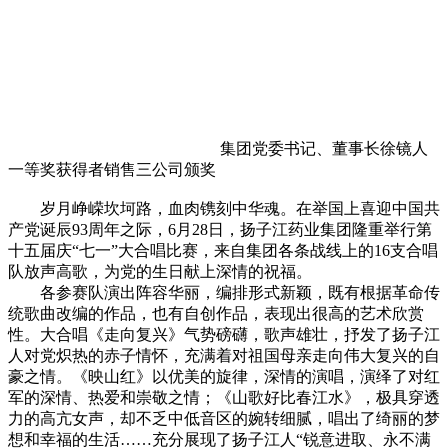
集团党委书记、董事长徐镜人
一等奖获得者销售三公司颁奖
岁月峥嵘坎坷路，血肉镌刻中华魂。在举国上喜迎中国共
产党诞辰93周年之际，6月28日，扬子江药业集团隆重举行第
十五届庆“七一”大合唱比赛，来自集团各条战线上的16支合唱
队放声高歌，为党的生日献上深情的祝福。
各参赛队演出阵容华丽，编排形式新颖，既有根据革命传
统歌曲改编的作品，也有自创作品，表现出很高的艺术欣赏
性。大合唱《走向复兴》气势磅礴，歌声雄壮，抒发了扬子江
人对党炽热的赤子情怀，充满着对祖国母亲走向伟大复兴的自
豪之情。《映山红》以优美的旋律，深情的演唱，演绎了对红
军的深情、热爱和崇敬之情；《山歌好比春江水》，极具穿透
力的高亢女声，却不乏中低音区的婉转细腻，唱出了绮丽的梦
想和幸福的生活……充分展现了扬子江人“锐意进取、永不满