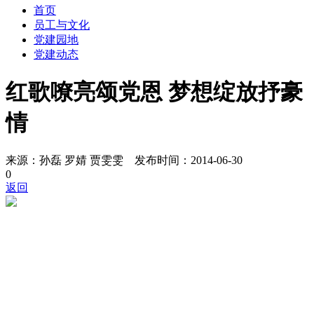
首页
员工与文化
党建园地
党建动态
红歌嘹亮颂党恩 梦想绽放抒豪
情
来源：孙磊 罗婧 贾雯雯 发布时间：2014-06-30
0
返回