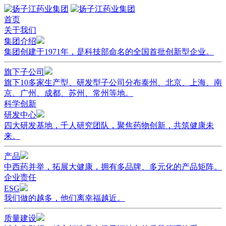
首页
关于我们
集团介绍
集团创建于1971年，是科技部命名的全国首批创新型企业。
旗下子公司
旗下10多家生产型、研发型子公司分布泰州、北京、上海、南
京、广州、成都、苏州、常州等地。
科学创新
研发中心
四大研发基地，千人研究团队，聚焦药物创新，共筑健康未
来。
产品
中西药并举，拓展大健康，拥有多品牌、多元化的产品矩阵。
企业责任
ESG
我们做的越多，他们离幸福越近。
质量建设