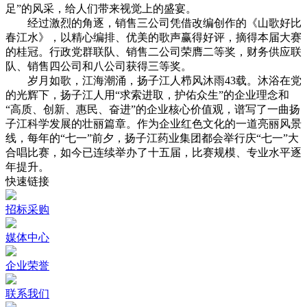
足”的风采，给人们带来视觉上的盛宴。
经过激烈的角逐，销售三公司凭借改编创作的《山歌好比
春江水》，以精心编排、优美的歌声赢得好评，摘得本届大赛
的桂冠。行政党群联队、销售二公司荣膺二等奖，财务供应联
队、销售四公司和八公司获得三等奖。
岁月如歌，江海潮涌，扬子江人栉风沐雨43载。沐浴在党
的光辉下，扬子江人用“求索进取，护佑众生”的企业理念和
“高质、创新、惠民、奋进”的企业核心价值观，谱写了一曲扬
子江科学发展的壮丽篇章。作为企业红色文化的一道亮丽风景
线，每年的“七一”前夕，扬子江药业集团都会举行庆“七一”大
合唱比赛，如今已连续举办了十五届，比赛规模、专业水平逐
年提升。
快速链接
招标采购
媒体中心
企业荣誉
联系我们