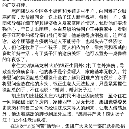
的广泛好评。
慰问团队在全区各个街道和乡镇走村串户，向困难群众嘘
寒问暖，发放慰问金，送上扬子江人新年祝福。每到一户，集
团领导都详细了解其经济收入及家庭困难情况，勉励他们要增
强信心，早日走出困境。在白马镇的特困户王井胜家中，看到
扬子江药业的领导亲自登门看望，他感动得热泪盈眶，连声道
谢。这个腰部患有疾病的老人不能劳作，也就失去了经济收
入，但他还收养了一个孩子，两人相依为命，靠拾荒和亲戚的
资助维持生活，有了扬子江的这份关怀，他可以置办一桌像样
的年夜饭了。
家住大泗镇马龙村5组的钱正生因外出打工意外摔伤，导
致全身瘫痪多年，他的妻子是个聋哑人，家庭基本无收入。前
来慰问的集团副总经理徐伟全在了解到困难户的情况后，亲手
将慰问金放在他的床头，钱正生老人无法起身，只是紧紧握住
徐副总的手，不住地说：“谢谢，谢谢扬子江！”
胡庄镇胡庄社区孔庄六组村民田培止因病致贫，至今住在
一间简陋破旧的平房内，家徒四壁，别无长物。集团党委委员
史志岗和销售二公司总经理沈成荣等人的到来，让老人倍感意
外，他迈着蹒跚的脚步到屋外迎接。“感谢共产党！感谢扬子
江！”止不住老泪纵横。
在这次“访贫问苦”活动中，集团广大党员干部踊跃捐款捐