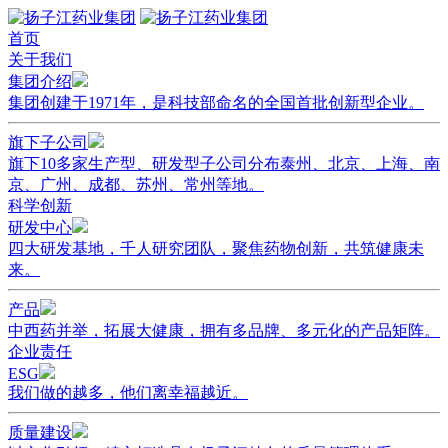
首页
关于我们
集团介绍
集团创建于1971年，是科技部命名的全国首批创新型企业。
旗下子公司
旗下10多家生产型、研发型子公司分布泰州、北京、上海、南
京、广州、成都、苏州、常州等地。
科学创新
研发中心
四大研发基地，千人研究团队，聚焦药物创新，共筑健康未
来。
产品
中西药并举，拓展大健康，拥有多品牌、多元化的产品矩阵。
企业责任
ESG
我们做的越多，他们离幸福越近。
质量建设